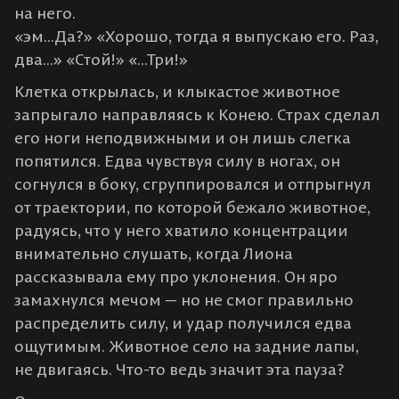
на него.
«эм...Да?» «Хорошо, тогда я выпускаю его. Раз,
два...» «Стой!» «...Три!»
Клетка открылась, и клыкастое животное
запрыгало направляясь к Конею. Страх сделал
его ноги неподвижными и он лишь слегка
попятился. Едва чувствуя силу в ногах, он
согнулся в боку, сгруппировался и отпрыгнул
от траектории, по которой бежало животное,
радуясь, что у него хватило концентрации
внимательно слушать, когда Лиона
рассказывала ему про уклонения. Он яро
замахнулся мечом — но не смог правильно
распределить силу, и удар получился едва
ощутимым. Животное село на задние лапы,
не двигаясь. Что-то ведь значит эта пауза?