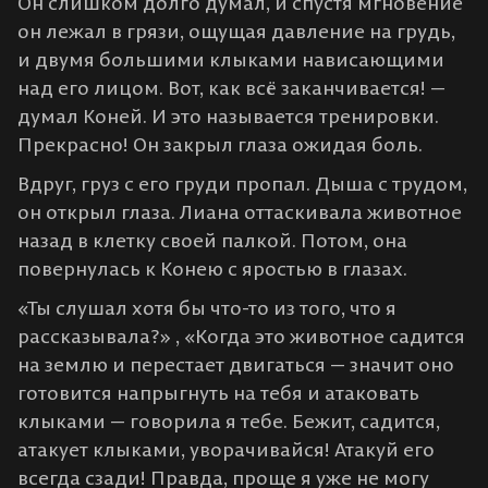
Он слишком долго думал, и спустя мгновение
он лежал в грязи, ощущая давление на грудь,
и двумя большими клыками нависающими
над его лицом. Вот, как всё заканчивается! —
думал Коней. И это называется тренировки.
Прекрасно! Он закрыл глаза ожидая боль.
Вдруг, груз с его груди пропал. Дыша с трудом,
он открыл глаза. Лиана оттаскивала животное
назад в клетку своей палкой. Потом, она
повернулась к Конею с яростью в глазах.
«Ты слушал хотя бы что-то из того, что я
рассказывала?» , «Когда это животное садится
на землю и перестает двигаться — значит оно
готовится напрыгнуть на тебя и атаковать
клыками — говорила я тебе. Бежит, садится,
атакует клыками, уворачивайся! Атакуй его
всегда сзади! Правда, проще я уже не могу