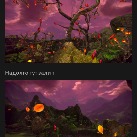
Надолго тут залип.