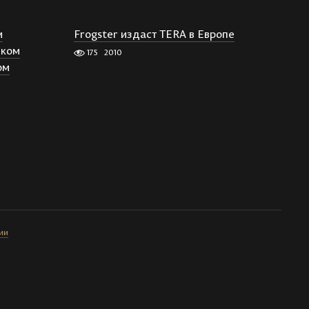
м
Frogster издаст TERA в Европе
иком
175
2010
ом
ии