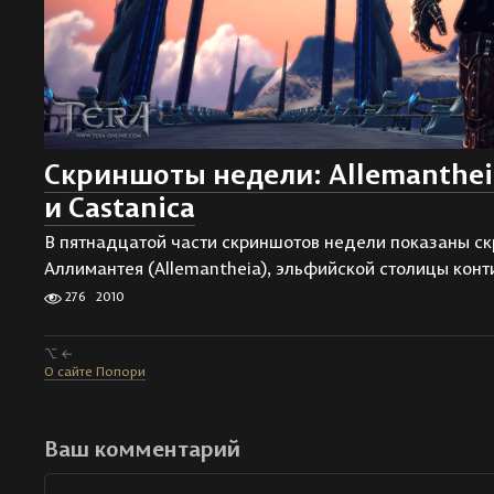
Скриншоты недели: Allemantheia
и Castanica
В пятнадцатой части скриншотов недели показаны с
Аллимантея (Allemantheia), эльфийской столицы кон
276
2010
⌥ ←
О сайте Попори
Ваш комментарий