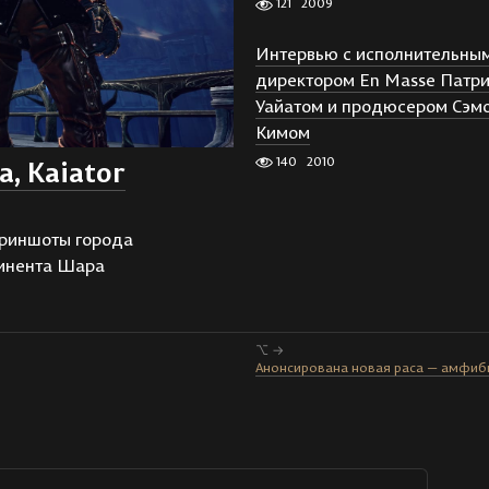
121
2009
Интервью с исполнительны
директором En Masse Патр
Уайатом и продюсером Сэм
Кимом
140
2010
, Kaiator
криншоты города
тинента Шара
⌥ →
Анонсирована новая раса — амфиб