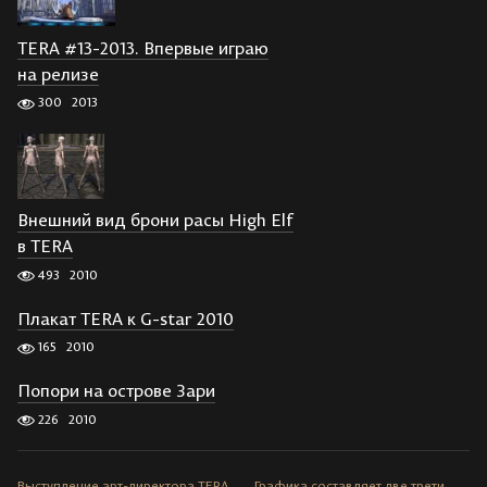
TERA #13-2013. Впервые играю
на релизе
300
2013
Внешний вид брони расы High Elf
в TERA
493
2010
Плакат TERA к G-star 2010
165
2010
Попори на острове Зари
226
2010
Выступление арт-директора TERA
Графика составляет две трети