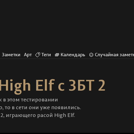
Заметки
Арт
Теги
Календарь
Случайная замет
igh Elf с ЗБТ 2
к в этом тестировании
 то в сети они уже появились.
2, играющего расой High Elf.