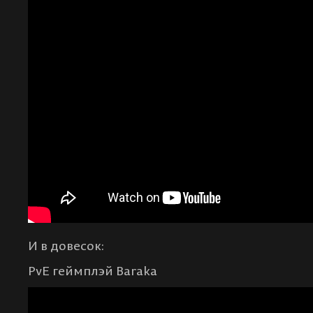
И в довесок:
PvE геймплэй Baraka