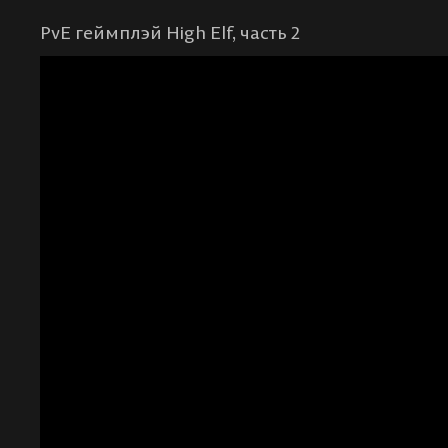
PvE геймплэй High Elf, часть 2