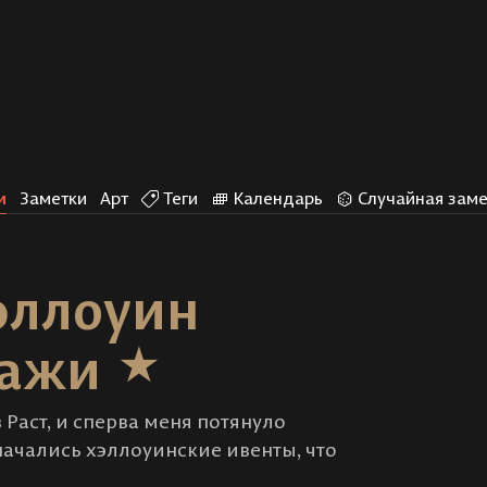
и
Заметки
Арт
Теги
Календарь
Случайная заме
Хэллоуин
зажи
 Раст, и сперва меня потянуло
начались хэллоуинские ивенты, что