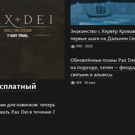
Знакомство с Хервёр Кровав
первые шаги на Дальнем Се
1110
2025
Обновлённые планы Pax Dei:
на подходе, затем — феод
святыни и альянсы
169
10 мес
есплатный
ии для новичков: теперь
ать Pax Dei в течение 7