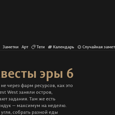
Заметки
Арт
Теги
Календарь
Случайная замет
Квесты эры 6
не через фарм ресурсов, как это
st West заняли остров,
ют задания. Там же есть
сундук — максимум на неделю.
угля, собрать разной еды