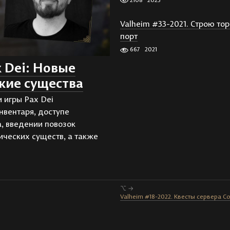
Valheim #33-2021. Строю то
порт
667
2021
 Dei: Новые
кие существа
 игры Pax Dei
нвентаря, доступе
а, введении повозок
ических существ, а также
⌥ →
Valheim #18-2022. Квесты сервера C