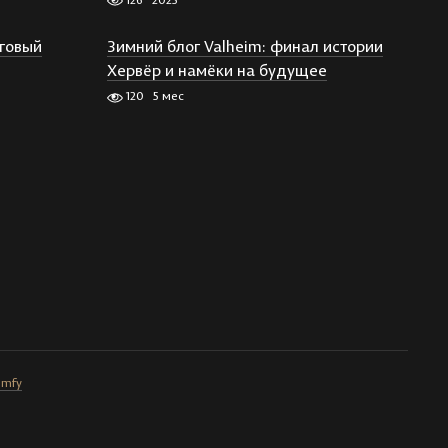
рговый
Зимний блог Valheim: финал истории
Хервёр и намёки на будущее
120
5 мес
omfy